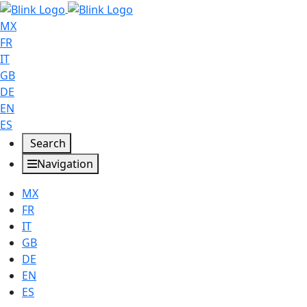
MX
FR
IT
GB
DE
EN
ES
Search
Navigation
MX
FR
IT
GB
DE
EN
ES