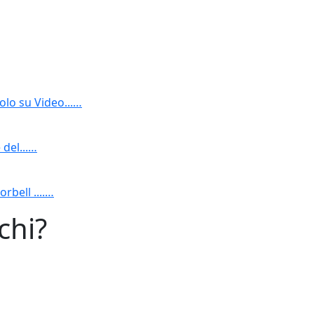
olo su Video...…
 del...…
rbell ....…
chi?