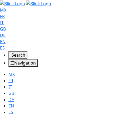
MX
FR
IT
GB
DE
EN
ES
Search
Navigation
MX
FR
IT
GB
DE
EN
ES