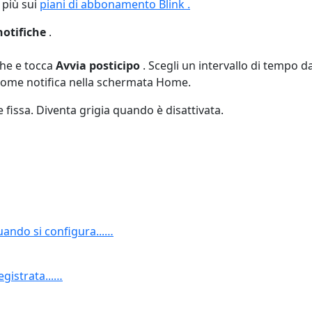
 più sui
piani di abbonamento Blink .
notifiche
.
che e tocca
Avvia posticipo
. Scegli un intervallo di tempo d
 come notifica nella schermata Home.
e fissa. Diventa grigia quando è disattivata.
uando si configura...…
gistrata...…