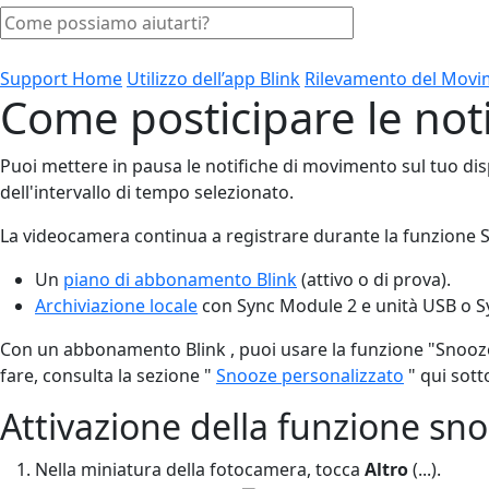
Support Home
Utilizzo dell’app Blink
Rilevamento del Mov
Come posticipare le not
Puoi mettere in pausa le notifiche di movimento sul tuo di
dell'intervallo di tempo selezionato.
La videocamera continua a registrare durante la funzione
Un
piano di abbonamento Blink
(attivo o di prova).
Archiviazione locale
con Sync Module 2 e unità USB o 
Con un abbonamento Blink , puoi usare la funzione "Snooze
fare, consulta la sezione "
Snooze personalizzato
" qui sott
Attivazione della funzione sno
Nella miniatura della fotocamera, tocca
Altro
(...).