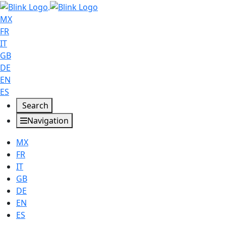
MX
FR
IT
GB
DE
EN
ES
Search
Navigation
MX
FR
IT
GB
DE
EN
ES