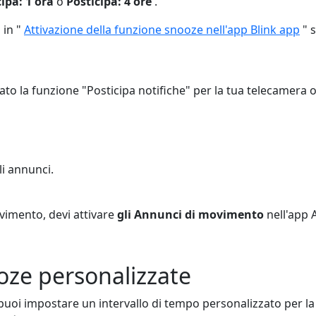
ipa: 1 ora
o
Posticipa: 4 ore
.
 in "
Attivazione della funzione snooze nell'app Blink app
" 
ato la funzione "Posticipa notifiche" per la tua telecamera o
li annunci.
vimento, devi attivare
gli Annunci di movimento
nell'app A
oze personalizzate
uoi impostare un intervallo di tempo personalizzato per la