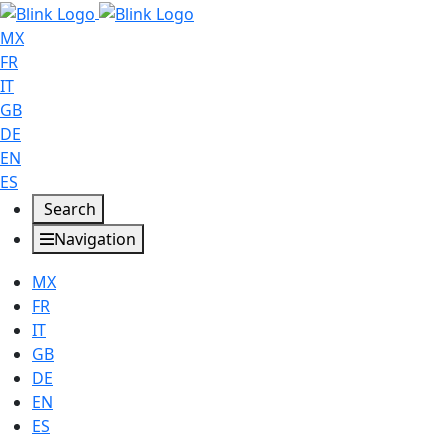
MX
FR
IT
GB
DE
EN
ES
Search
Navigation
MX
FR
IT
GB
DE
EN
ES