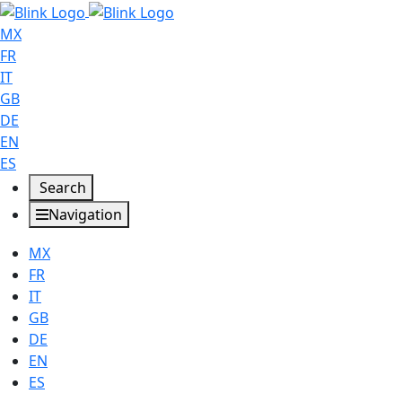
MX
FR
IT
GB
DE
EN
ES
Search
Navigation
MX
FR
IT
GB
DE
EN
ES