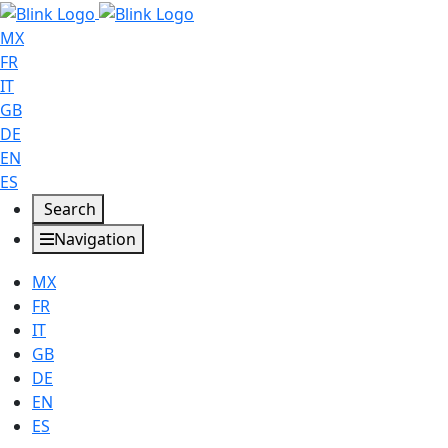
MX
FR
IT
GB
DE
EN
ES
Search
Navigation
MX
FR
IT
GB
DE
EN
ES