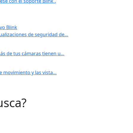
se con el soporte Blink .
vo Blink
tualizaciones de seguridad de…
 más de tus cámaras tienen u…
de movimiento y las vista…
usca?