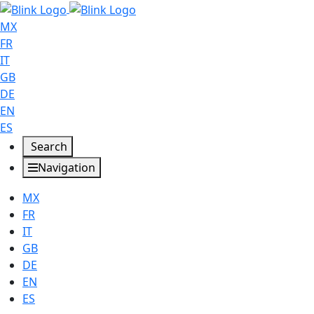
MX
FR
IT
GB
DE
EN
ES
Search
Navigation
MX
FR
IT
GB
DE
EN
ES