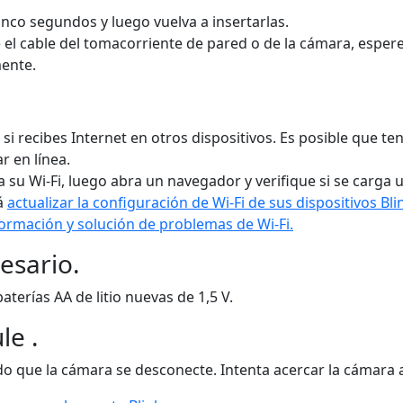
inco segundos y luego vuelva a insertarlas.
el cable del tomacorriente de pared o de la cámara, espere 
ente.
 recibes Internet en otros dispositivos. Es posible que ten
r en línea.
 su Wi-Fi, luego abra un navegador y verifique si se carga 
rá
actualizar la configuración de Wi-Fi de sus dispositivos Bli
formación y solución de problemas de Wi-Fi.
esario.
terías AA de litio nuevas de 1,5 V.
le .
ndo que la cámara se desconecte. Intenta acercar la cámara 