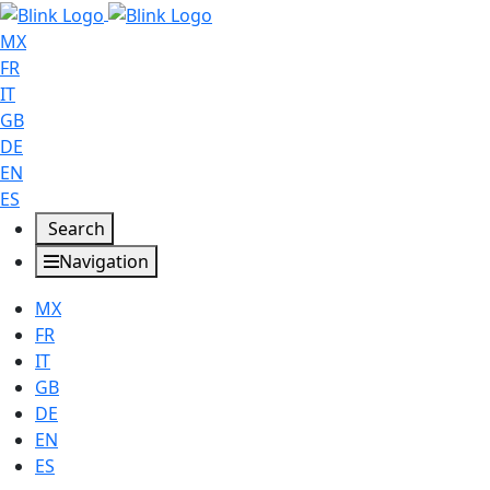
MX
FR
IT
GB
DE
EN
ES
Search
Navigation
MX
FR
IT
GB
DE
EN
ES