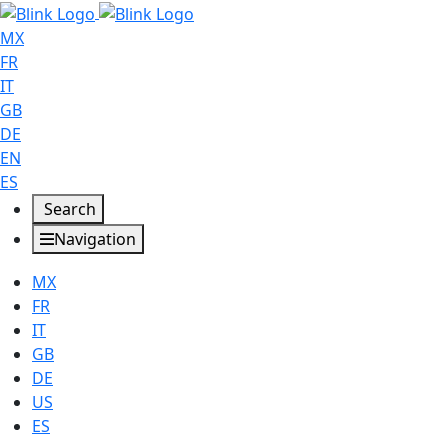
MX
FR
IT
GB
DE
EN
ES
Search
Navigation
MX
FR
IT
GB
DE
US
ES