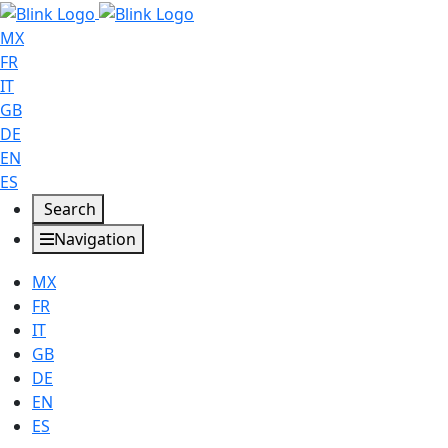
MX
FR
IT
GB
DE
EN
ES
Search
Navigation
MX
FR
IT
GB
DE
EN
ES