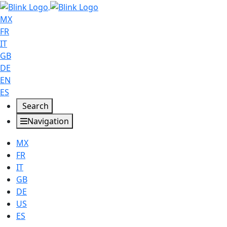
MX
FR
IT
GB
DE
EN
ES
Search
Navigation
MX
FR
IT
GB
DE
US
ES