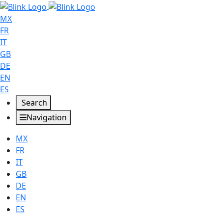
MX
FR
IT
GB
DE
EN
ES
Search
Navigation
MX
FR
IT
GB
DE
EN
ES