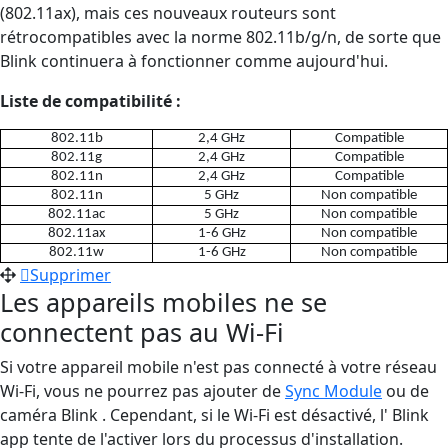
(802.11ax), mais ces nouveaux routeurs sont
rétrocompatibles avec la norme 802.11b/g/n, de sorte que
Blink continuera à fonctionner comme aujourd'hui.
Liste de compatibilité :
802.11b
2,4 GHz
Compatible
802.11g
2,4 GHz
Compatible
802.11n
2,4 GHz
Compatible
802.11n
5 GHz
Non compatible
802.11ac
5 GHz
Non compatible
802.11ax
1-6 GHz
Non compatible
802.11w
1-6 GHz
Non compatible
Supprimer
Les appareils mobiles ne se
connectent pas au Wi-Fi
Si votre appareil mobile n'est pas connecté à votre réseau
Wi-Fi, vous ne pourrez pas ajouter de
Sync Module
ou de
caméra Blink . Cependant, si le Wi-Fi est désactivé, l' Blink
app tente de l'activer lors du processus d'installation.