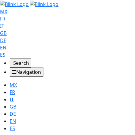
MX
FR
IT
GB
DE
EN
ES
Search
Navigation
MX
FR
IT
GB
DE
EN
ES