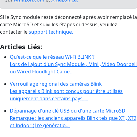
Si le Sync module reste déconnecté après avoir remplacé la
carte MicroSD et suivi les étapes ci-dessus, veuillez
contacter le
support technique.
Articles Liés:
Qu'est-ce que le réseau Wi-Fi BLINK ?
Lors de l'ajout d'un Sync Module , Mini , Video Doorbell
ou Wired Floodlight Came…
Verrouillage régional des caméras Blink
Les appareils Blink sont conçus pour être utilisés
uniquement dans certains pays.…
Dépannage d'une clé USB ou d'une carte MicroSD
Remarque : les anciens appareils Blink tels que XT , XT2
et Indoor (1re génératio…