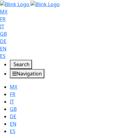
MX
FR
IT
GB
DE
EN
ES
Search
Navigation
MX
FR
IT
GB
DE
EN
ES